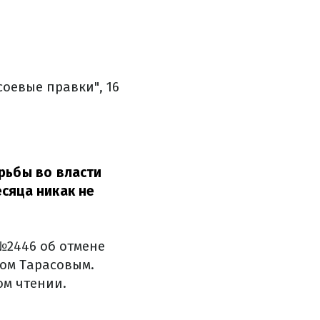
оевые правки", 16
рьбы во власти
сяца никак не
№2446 об отмене
гом Тарасовым.
ом чтении.