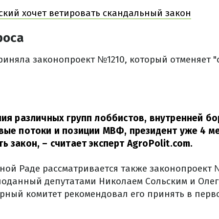
ский хочет ветировать скандальный закон
роса
риняла законопроект №1210, который отменяет "с
ния различных групп лоббистов, внутренней бо
вые потоки и позиции МВФ, президент уже 4 ме
ь закон,
– считает эксперт AgroPolit.com.
вной Раде рассматривается также законопроект 
 поданный депутатами Николаем Сольским и Оле
ный комитет рекомендовал его принять в перв