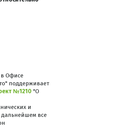
 в Офисе
сто" поддерживает
оект №1210
"О
хнических и
В дальнейшем все
он