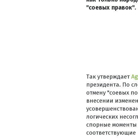
"соевых правок".
Так утверждает
Ag
президента. По с
отмену "соевых п
внесении изменен
усовершенствован
логических несог
спорные моменты 
соответствующие 