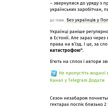
– звернулися до уряду з п
українських заробітчан, 
Без українців у По
ДО ТЕМИ:
Українці раніше регулярно
в Естонії. Але зараз чере
права на в’їзд. І це, за с
катастрофою"
.
Б'ють на сплох і автори з
Не пропустіть жодної
Канал у Telegram
Додати
Сезон незабаром почнетьс
гектарах поспіє близько 2