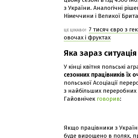
з України. Аналогічні ріш
Німеччини і Великої Брита
7 тисяч євро з ге
ЦЕ ЦІКАВО!
овочах і фруктах
Яка зараз ситуація
У кінці квітня польські аг
сезонних працівників їх 
польської Асоціації перер
з найбільших переробних 
Гайовнічек
говорив
:
Якщо працівники з України
буде вирощено в полях, пр