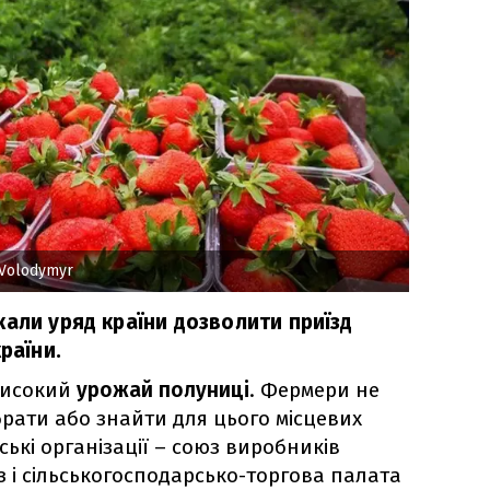
Volodymyr
кали уряд країни дозволити приїзд
раїни.
 високий
урожай полуниці
. Фермери не
брати або знайти для цього місцевих
ські організації – союз виробників
з і сільськогосподарсько-торгова палата