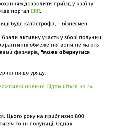
роханням дозволити приїзд у країну
пише портал
ERR
.
льщі буде катастрофа, – бізнесмен
 брали активну участь у зборі полуниці
з карантинні обмеження вони не мають
ловами фермерів,
"може обернутися
вернення до уряду.
 важливої новини
Підпишіться на 24
я. Цього року на приблизно 800
 тисяч тонн полуниці. Однак