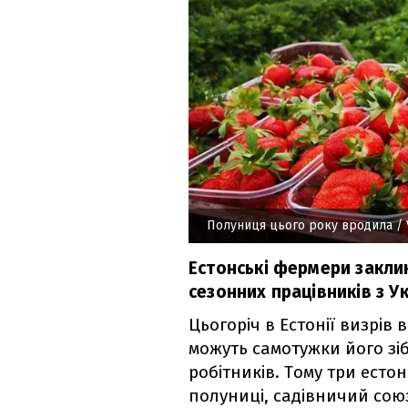
Полуниця цього року вродила
/ 
Естонські фермери закли
сезонних працівників з Ук
Цьогоріч в Естонії визрів
можуть самотужки його зі
робітників. Тому три естон
полуниці, садівничий сою