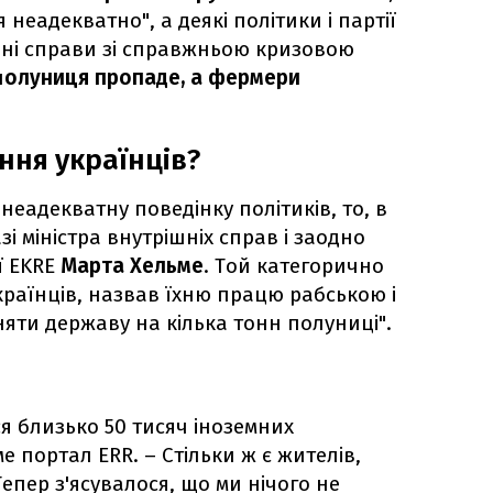
неадекватно", а деякі політики і партії
чні справи зі справжньою кризовою
п
олуниця пропаде, а фермери
ння українців?
неадекватну поведінку політиків, то, в
і міністра внутрішніх справ і заодно
ї EKRE
Марта Хельме
. Той категорично
країнців, назвав їхню працю рабською і
яти державу на кілька тонн полуниці".
ся близько 50 тисяч іноземних
е портал ERR. – Стільки ж є жителів,
Тепер з'ясувалося, що ми нічого не