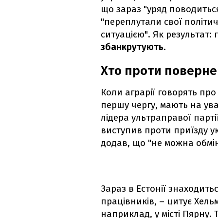
що зараз "уряд поводиться 
"переплутали свої політи
ситуацією". Як результат: 
збанкрутують
.
Хто проти поверне
Коли аграрії говорять про 
першу чергу, мають на уваз
лідера ультраправої парті
виступив проти приїзду у
додав, що "не можна обмін
Зараз в Естонії знаходить
працівників, – цитує Хельм
наприклад, у місті Пярну. 