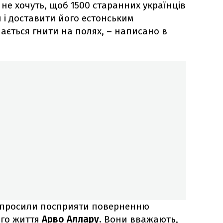
 не хочуть, щоб 1500 старанних українців
 і доставити його естонським
ється гнити на полях, – написано в
попросили посприяти поверненню
кого життя
Арво Аллару
. Вони вважають,