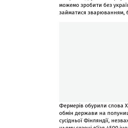
можемо зробити без украї
займатися зварюванням, б
Фермерів обурили слова Х
обмін держави на полуни
сусідньої Фінляндії, незв
цьому сезоні в'їзд 4500 ін