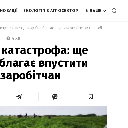
ННОВАЦІЇ
ЕКОЛОГІЯ В АГРОСЕКТОРІ
БІЛЬШЕ
 Інакше буде катастрофа: ще одна країна благає впустити українських заробітчан 
4 хв
 катастрофа: ще
 благає впустити
 заробітчан