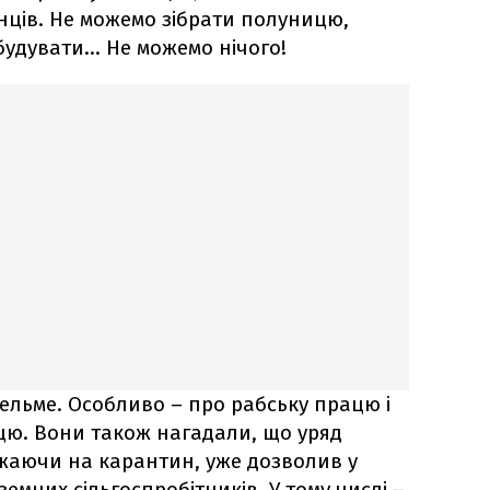
нців. Не можемо зібрати полуницю,
удувати... Не можемо нічого!
ельме. Особливо – про рабську працю і
цю. Вони також нагадали, що уряд
ажаючи на карантин, уже дозволив у
оземних сільгоспробітників. У тому числі –