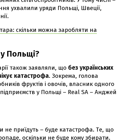
ення ухвалили уряди Польщі, Швеції,
нії.
ктара: скільки можна заробляти на
 у Польщі?
рарії також заявляли, що
без українських
очікує катастрофа
. Зокрема, голова
обників фруктів і овочів, власник одного
підприємств у Польщі – Real SA – Анджей
 не приїдуть – буде катастрофа. Те, що
опаде, оскільки не буде кому збирати.