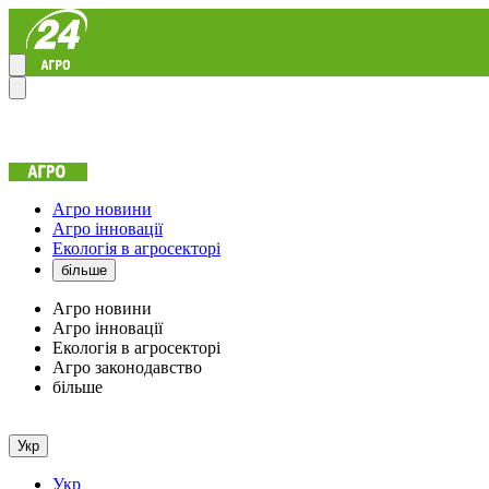
Агро новини
Агро інновації
Екологія в агросекторі
більше
Агро новини
Агро інновації
Екологія в агросекторі
Агро законодавство
більше
Укр
Укр