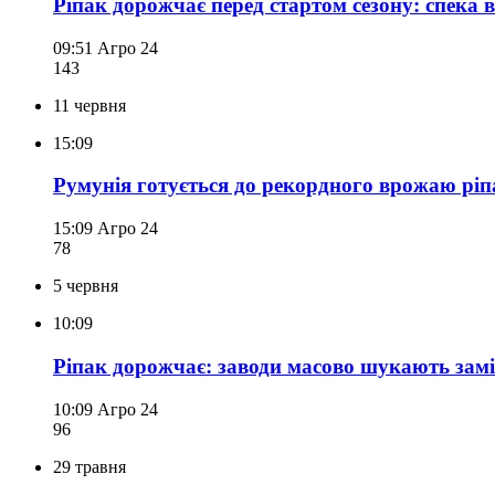
Ріпак дорожчає перед стартом сезону: спека 
09:51
Агро 24
143
11 червня
15:09
Румунія готується до рекордного врожаю ріп
15:09
Агро 24
78
5 червня
10:09
Ріпак дорожчає: заводи масово шукають зам
10:09
Агро 24
96
29 травня