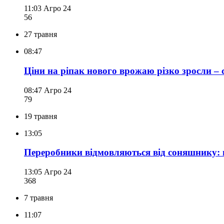
11:03
Агро 24
56
27 травня
08:47
Ціни на ріпак нового врожаю різко зросли – 
08:47
Агро 24
79
19 травня
13:05
Переробники відмовляються від соняшнику: 
13:05
Агро 24
368
7 травня
11:07