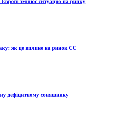
в Європі змінює ситуацію на ринку
аку: як це вплине на ринок ЄС
іну дефіцитному соняшнику