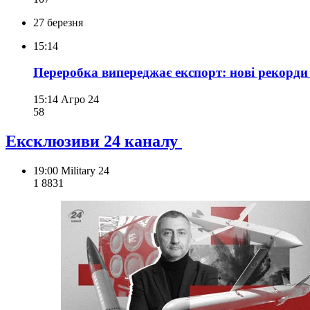
27 березня
15:14
Переробка випереджає експорт: нові рекорди р
15:14
Агро 24
58
Ексклюзиви 24 каналу
19:00
Military 24
1 883
1