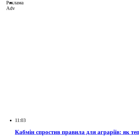
Реклама
Adv
11:03
Кабмін спростив правила для аграріїв: як те