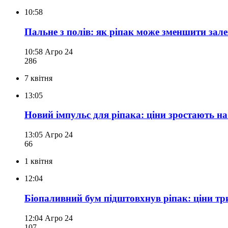
10:58
Пальне з полів: як ріпак може зменшити зале
10:58
Агро 24
286
7 квітня
13:05
Новий імпульс для ріпака: ціни зростають на
13:05
Агро 24
66
1 квітня
12:04
Біопаливний бум підштовхнув ріпак: ціни тр
12:04
Агро 24
107