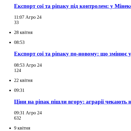
Експорт сої та ріпаку під контролем: у Міне
11:07
Агро 24
33
28 квітня
08:53
Експорт сої та ріпаку по-новому: що змінює у
08:53
Агро 24
124
22 квітня
09:31
Ціни на ріпак пішли вгору: аграрії чекають 
09:31
Агро 24
63
2
9 квітня