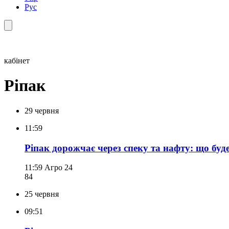
Рус
кабінет
Ріпак
29 червня
11:59
Ріпак дорожчає через спеку та нафту: що буде
11:59
Агро 24
84
25 червня
09:51