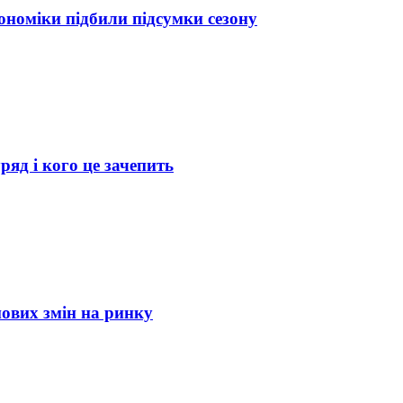
кономіки підбили підсумки сезону
ряд і кого це зачепить
нових змін на ринку