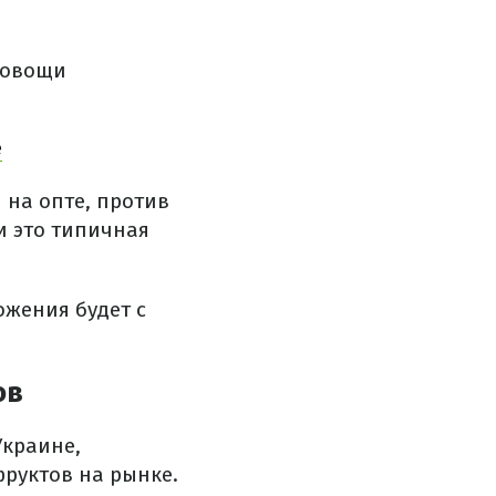
е овощи
е
н на опте, против
 и это типичная
ожения будет с
ов
Украине,
руктов на рынке.