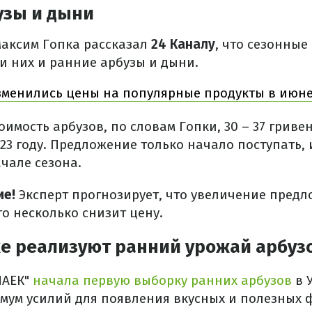
узы и дыни
Максим Гопка рассказал
24 Каналу
, что сезонны
и них и ранние арбузы и дыни.
зменились цены на популярные продукты в июн
оимость арбузов, по словам Гопки, 30 – 37 гриве
2023 году. Предложение только начало поступать,
чале сезона.
ие!
Эксперт прогнозирует, что увеличение предл
о несколько снизит цену.
же реализуют ранний урожай арбуз
ПАЕК"
начала первую выборку ранних арбузов
в 
ум усилий для появления вкусных и полезных ф