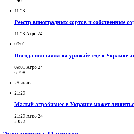
446
11:53
Реестр виноградных сортов и собственные со
11:53
Агро 24
09:01
Погода повлияла на урожай: где в Украине а
09:01
Агро 24
6 798
25 июня
21:29
Малый агробизнес в Украине может лишитьс
21:29
Агро 24
2 072
Эксклюзивы 24 канала