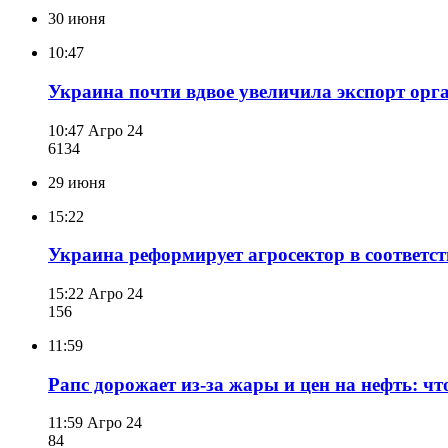
30 июня
10:47
Украина почти вдвое увеличила экспорт орга
10:47
Агро 24
613
4
29 июня
15:22
Украина реформирует агросектор в соответс
15:22
Агро 24
156
11:59
Рапс дорожает из-за жары и цен на нефть: чт
11:59
Агро 24
84