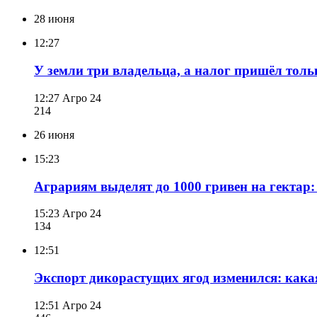
28 июня
12:27
У земли три владельца, а налог пришёл толь
12:27
Агро 24
214
26 июня
15:23
Аграриям выделят до 1000 гривен на гектар:
15:23
Агро 24
134
12:51
Экспорт дикорастущих ягод изменился: кака
12:51
Агро 24