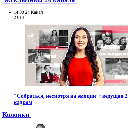
14:00
24 Канал
2 014
"Собраться, несмотря на эмоции": ведущая 2
кадром
Колонки