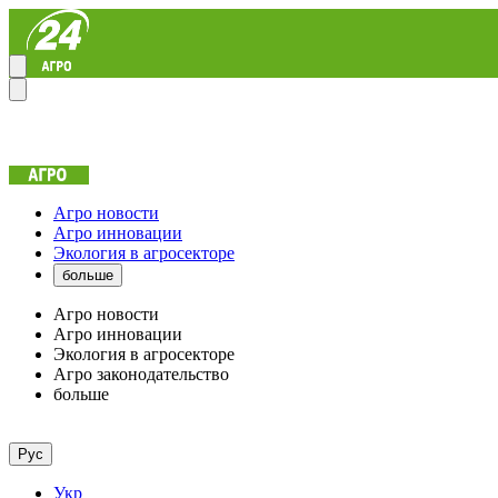
Агро новости
Агро инновации
Экология в агросекторе
больше
Агро новости
Агро инновации
Экология в агросекторе
Агро законодательство
больше
Рус
Укр