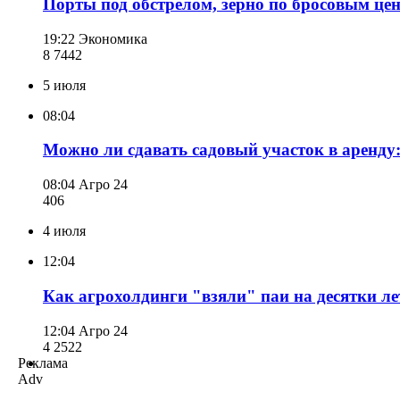
Порты под обстрелом, зерно по бросовым це
19:22
Экономика
8 744
2
5 июля
08:04
Можно ли сдавать садовый участок в аренду
08:04
Агро 24
406
4 июля
12:04
Как агрохолдинги "взяли" паи на десятки л
12:04
Агро 24
4 252
2
Реклама
Adv