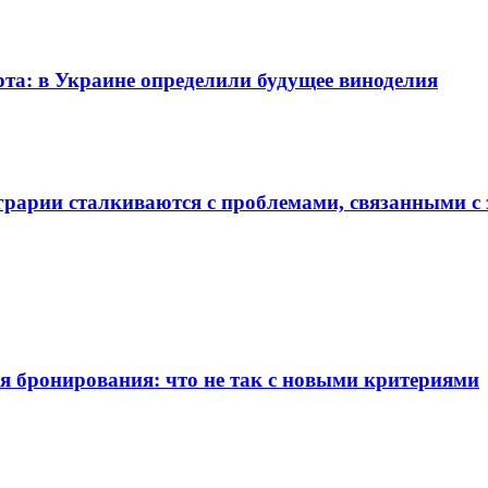
рта: в Украине определили будущее виноделия
грарии сталкиваются с проблемами, связанными с 
я бронирования: что не так с новыми критериями