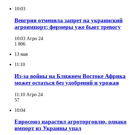
10:03
Венгрия отменила запрет на украинский
агроимпорт: фермеры уже бьют тревогу
10:03
Агро 24
1 806
13 мая
11:10
Из-за войны на Ближнем Востоке Африка
может остаться без удобрений и урожая
11:10
Агро 24
57
10:04
Евросоюз нарастил агроторговлю, однако
импорт из Украины упал