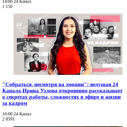
14:00
24 Канал
1 150
"Собраться, несмотря на эмоции": ведущая 24
Канала Ирина Узлова откровенно рассказывает
о секретах работы, сложностях в эфире и жизни
за кадром
16:00
24 Канал
2 859
1