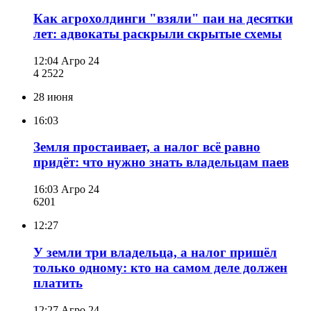
Как агрохолдинги "взяли" паи на десятки
лет: адвокаты раскрыли скрытые схемы
12:04
Агро 24
4 252
2
28 июня
16:03
Земля простаивает, а налог всё равно
придёт: что нужно знать владельцам паев
16:03
Агро 24
620
1
12:27
У земли три владельца, а налог пришёл
только одному: кто на самом деле должен
платить
12:27
Агро 24