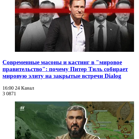
Современные масоны и кастинг в "мировое
правительство": почему Питер Тиль собирает
мировую элиту на закрытые встречи Dialog
16:00
24 Канал
3 087
1