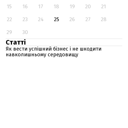
15
16
17
18
19
20
21
22
23
24
25
26
27
28
29
30
Статті
Як вести успішний бізнес і не шкодити
навколишньому середовищу