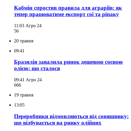
Кабмін спростив правила для аграріїв: як
тепер працюватиме експорт сої та ріпаку
11:03
Агро 24
56
20 травня
09:41
Бразилія завалила ринок дешевою соєвою
олією: що сталося
09:41
Агро 24
666
19 травня
13:05
Переробники відмовляються від соняшнику:
що відбувається на ринку олійних