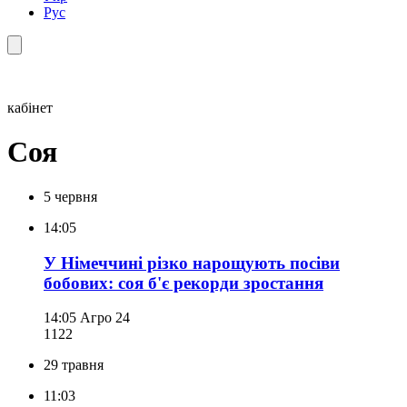
Рус
кабінет
Соя
5 червня
14:05
У Німеччині різко нарощують посіви
бобових: соя б'є рекорди зростання
14:05
Агро 24
112
2
29 травня
11:03