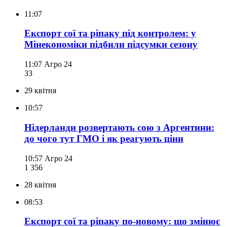
11:07
Експорт сої та ріпаку під контролем: у
Мінекономіки підбили підсумки сезону
11:07
Агро 24
33
29 квітня
10:57
Нідерланди розвертають сою з Аргентини:
до чого тут ГМО і як реагують ціни
10:57
Агро 24
1 356
28 квітня
08:53
Експорт сої та ріпаку по-новому: що змінює