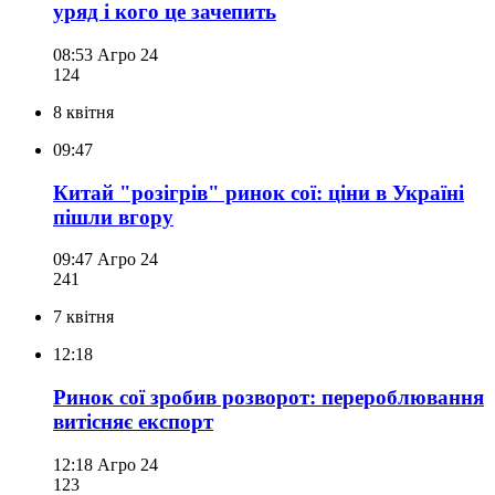
уряд і кого це зачепить
08:53
Агро 24
124
8 квітня
09:47
Китай "розігрів" ринок сої: ціни в Україні
пішли вгору
09:47
Агро 24
241
7 квітня
12:18
Ринок сої зробив розворот: перероблювання
витісняє експорт
12:18
Агро 24
123