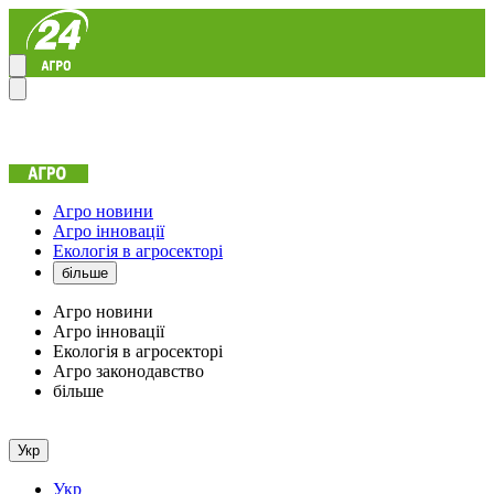
Агро новини
Агро інновації
Екологія в агросекторі
більше
Агро новини
Агро інновації
Екологія в агросекторі
Агро законодавство
більше
Укр
Укр