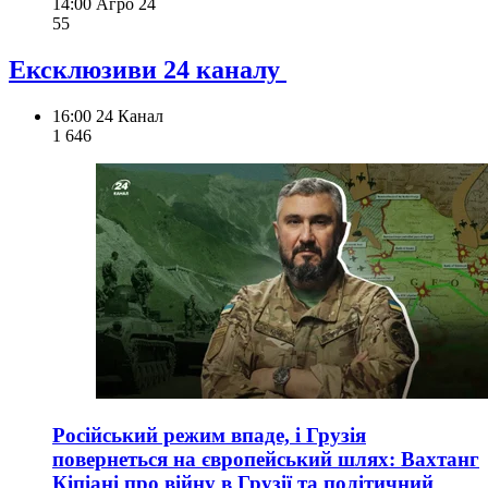
14:00
Агро 24
55
Ексклюзиви 24 каналу
16:00
24 Канал
1 646
Російський режим впаде, і Грузія
повернеться на європейський шлях: Вахтанг
Кіпіані про війну в Грузії та політичний