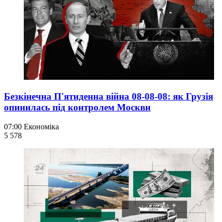
Безкінечна П'ятиденна війна 08-08-08: як Грузія
опинилась під контролем Москви
07:00
Економіка
5 578