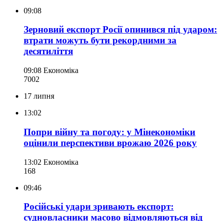
09:08
Зерновий експорт Росії опинився під ударом:
втрати можуть бути рекордними за
десятиліття
09:08
Економіка
700
2
17 липня
13:02
Попри війну та погоду: у Мінекономіки
оцінили перспективи врожаю 2026 року
13:02
Економіка
168
09:46
Російські удари зривають експорт:
судновласники масово відмовляються від