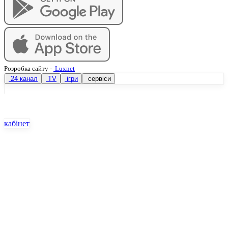
Розробка сайту
-
Luxnet
24 канал
TV
ігри
сервіси
кабінет