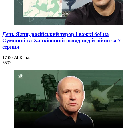
День Ялти, російський терор і важкі бої на
Сумщині та Харківщині: огляд подій війни за 7
серпня
17:00
24 Канал
559
3