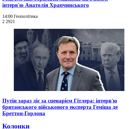
інтерв'ю Анатолія Храпчинського
14:00
Геополітика
2 292
1
Путін зараз діє за сценарієм Гітлера: інтерв'ю
британського військового експерта Геміша де
Бреттон-Гордона
Колонки