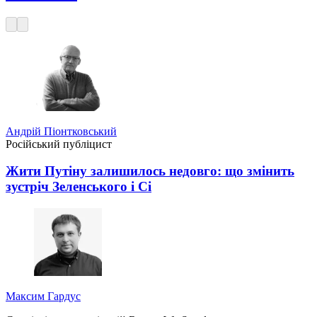
Андрій Піонтковський
Російський публіцист
Жити Путіну залишилось недовго: що змінить
зустріч Зеленського і Сі
Максим Гардус