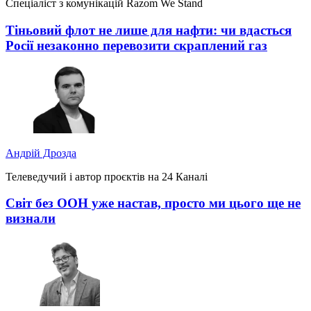
Спеціаліст з комунікацій Razom We Stand
Тіньовий флот не лише для нафти: чи вдасться
Росії незаконно перевозити скраплений газ
Андрій Дрозда
Телеведучий і автор проєктів на 24 Каналі
Світ без ООН уже настав, просто ми цього ще не
визнали