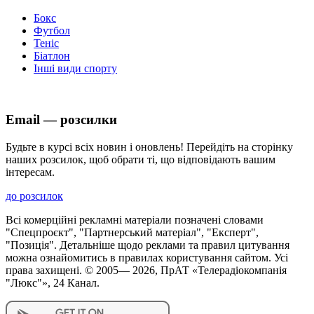
Бокс
Футбол
Теніс
Біатлон
Інші види спорту
Email — розсилки
Будьте в курсі всіх новин і оновлень! Перейдіть на сторінку
наших розсилок, щоб обрати ті, що відповідають вашим
інтересам.
до розсилок
Всі комерційні рекламні матеріали позначені словами
"Спецпроєкт", "Партнерський матеріал", "Експерт",
"Позиція". Детальніше щодо реклами та правил цитування
можна ознайомитись в правилах користування сайтом. Усі
права захищені. © 2005—
2026
, ПрАТ «Телерадіокомпанія
"Люкс"», 24 Канал.