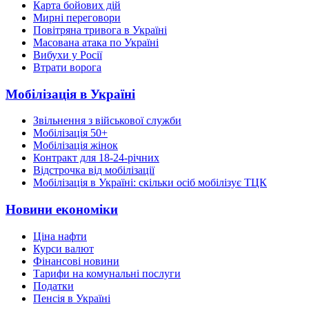
Карта бойових дій
Мирні переговори
Повітряна тривога в Україні
Масована атака по Україні
Вибухи у Росії
Втрати ворога
Мобілізація в Україні
Звільнення з військової служби
Мобілізація 50+
Мобілізація жінок
Контракт для 18-24-річних
Відстрочка від мобілізації
Мобілізація в Україні: скільки осіб мобілізує ТЦК
Новини економіки
Ціна нафти
Курси валют
Фінансові новини
Тарифи на комунальні послуги
Податки
Пенсія в Україні