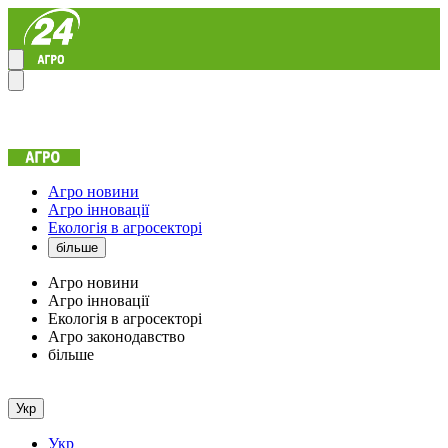
Агро новини
Агро інновації
Екологія в агросекторі
більше
Агро новини
Агро інновації
Екологія в агросекторі
Агро законодавство
більше
Укр
Укр