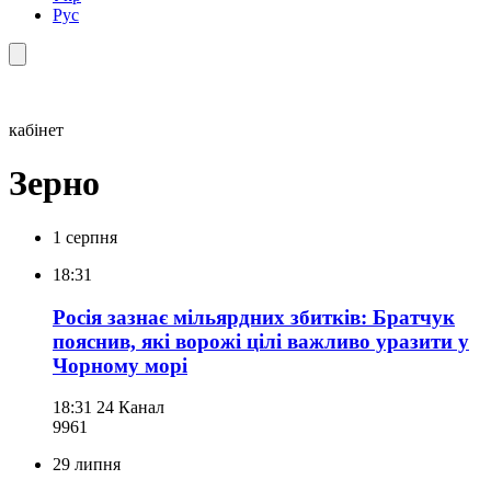
Рус
кабінет
Зерно
1 серпня
18:31
Росія зазнає мільярдних збитків: Братчук
пояснив, які ворожі цілі важливо уразити у
Чорному морі
18:31
24 Канал
996
1
29 липня