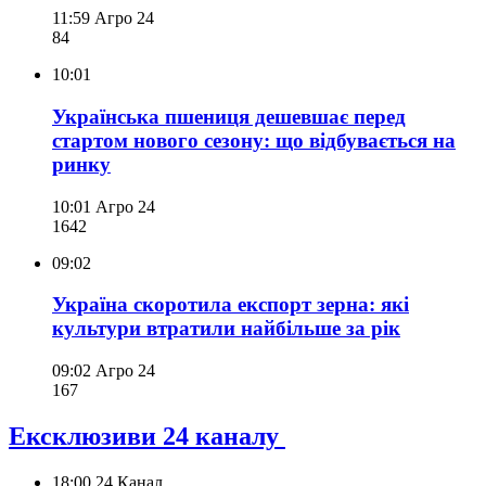
11:59
Агро 24
84
10:01
Українська пшениця дешевшає перед
стартом нового сезону: що відбувається на
ринку
10:01
Агро 24
164
2
09:02
Україна скоротила експорт зерна: які
культури втратили найбільше за рік
09:02
Агро 24
167
Ексклюзиви 24 каналу
18:00
24 Канал