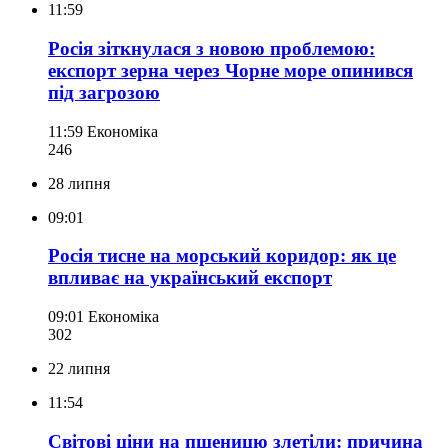
11:59
Росія зіткнулася з новою проблемою:
експорт зерна через Чорне море опинився
під загрозою
11:59
Економіка
246
28 липня
09:01
Росія тисне на морський коридор: як це
впливає на український експорт
09:01
Економіка
302
22 липня
11:54
Світові ціни на пшеницю злетіли: причина