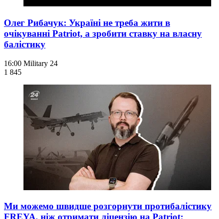
Олег Рибачук: Україні не треба жити в
очікуванні Patriot, а зробити ставку на власну
балістику
16:00
Military 24
1 845
Ми можемо швидше розгорнути протибалістику
FREYA, ніж отримати ліцензію на Patriot: