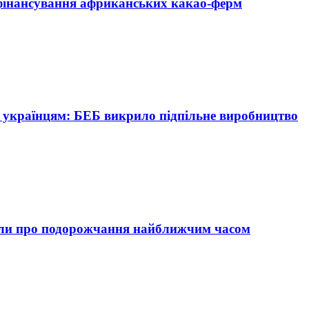
вфінансування африканських какао-ферм
 українцям: БЕБ викрило підпільне виробництво
едили про подорожчання найближчим часом