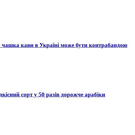
а чашка кави в Україні може бути контрабандою
дкісний сорт у 50 разів дорожче арабіки