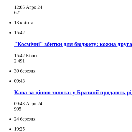
12:05
Агро 24
621
13 квітня
15:42
"Космічні" збитки для бюджету: кожна друг
15:42
Бізнес
2 491
30 березня
09:43
Кава за ціною золота: у Бразилії продають рі
09:43
Агро 24
905
24 березня
19:25