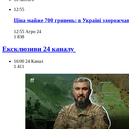
12:55
Ціна майже 700 гривень: в Україні здорожча
12:55
Агро 24
1 838
Ексклюзиви 24 каналу
16:00
24 Канал
1 411