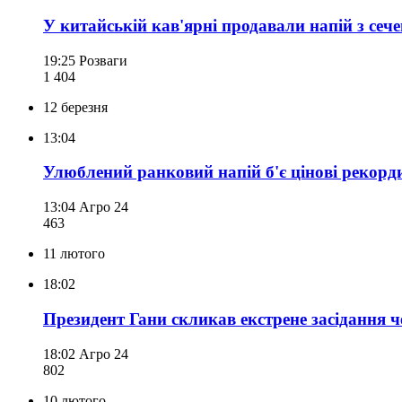
У китайській кав'ярні продавали напій з сече
19:25
Розваги
1 404
12 березня
13:04
Улюблений ранковий напій б'є цінові рекорди
13:04
Агро 24
463
11 лютого
18:02
Президент Гани скликав екстрене засідання ч
18:02
Агро 24
802
10 лютого