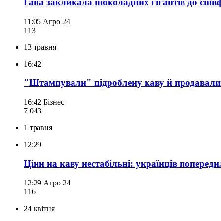
Гана закликала шоколадних гігантів до спі
11:05
Агро 24
113
13 травня
16:42
"Штампували" підроблену каву й продавали
16:42
Бізнес
7 043
1 травня
12:29
Ціни на каву нестабільні: українців попер
12:29
Агро 24
116
24 квітня