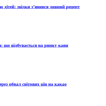
ю дітей: звідки з’явився дивний рецепт
: що відбувається на ринку кави
ерез обвал світових цін на какао