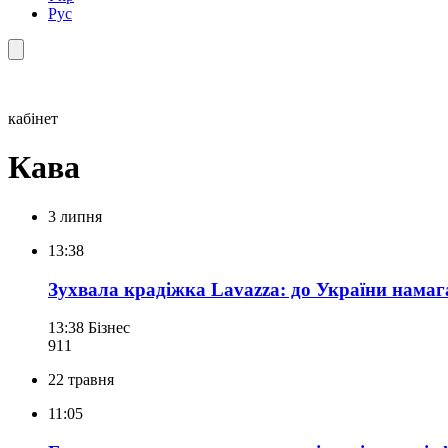
Рус
кабінет
Кава
3 липня
13:38
Зухвала крадіжка Lavazza: до України намаг
13:38
Бізнес
911
22 травня
11:05