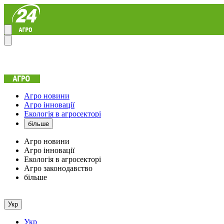
Агро новини
Агро інновації
Екологія в агросекторі
більше
Агро новини
Агро інновації
Екологія в агросекторі
Агро законодавство
більше
Укр
Укр