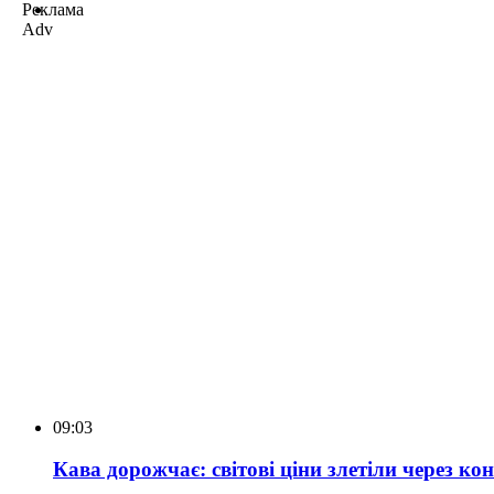
Реклама
Adv
09:03
Кава дорожчає: світові ціни злетіли через к