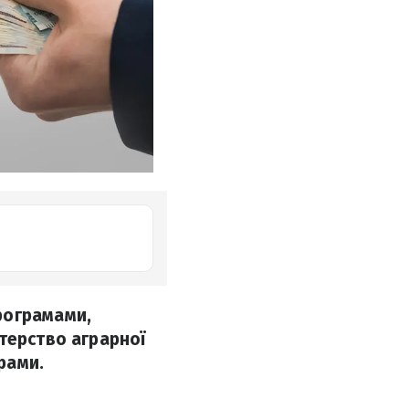
рограмами,
терство аграрної
рами.