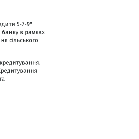
дити 5-7-9"
о банку в рамках
ня сільського
 кредитування.
 Кредитування
та