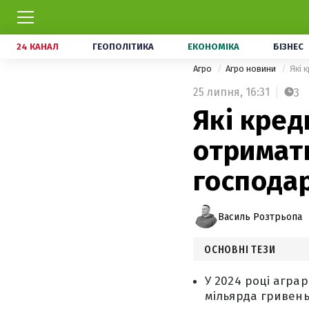
24 КАНАЛ
ГЕОПОЛІТИКА
ЕКОНОМІКА
БІЗНЕС
Агро
Агро новини
Які 
25 липня,
16:31
3
Які кред
отримати
господа
Василь Розтрьопа
ОСНОВНІ ТЕЗИ
У 2024 році аграр
мільярда гривень