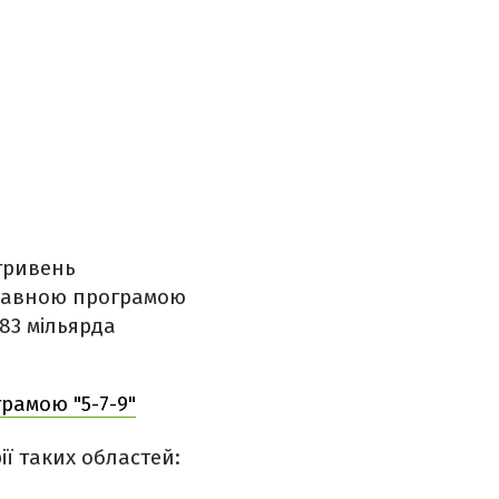
 гривень
ржавною програмою
,83 мільярда
грамою "5-7-9"
ї таких областей: