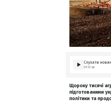
Слухати нови
01:12 хв
Щороку тисячі аг
підготованими ук
політики та прод