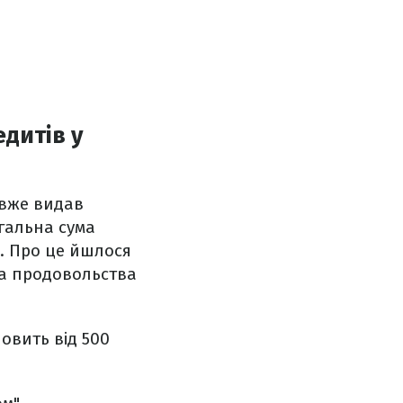
дитів у
 вже видав
агальна сума
. Про це йшлося
та продовольства
новить від 500