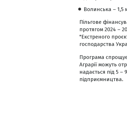
Волинська – 1,5 
Пільгове фінансув
протягом 2024 – 2
"Екстреного проєк
господарства Украї
Програма спрощує 
Аграрії можуть от
надається під 5 – 
підприємництва.