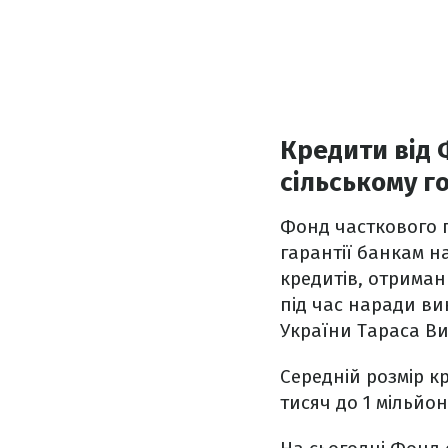
Кредити від 
сільському г
Фонд часткового г
гарантії банкам н
кредитів, отриман
під час наради ви
України Тараса В
Середній розмір кр
тисяч до 1 мільйо