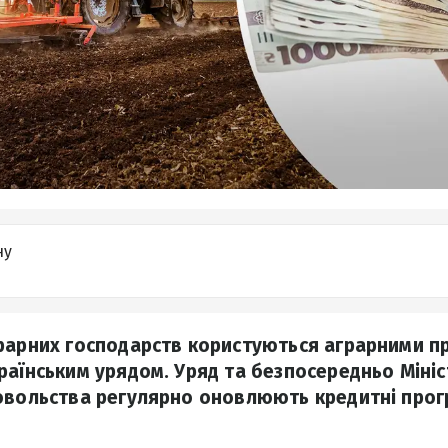
ну
рарних господарств користуються аграрними п
раїнським урядом. Уряд та безпосередньо Мініс
овольства регулярно оновлюють кредитні прог