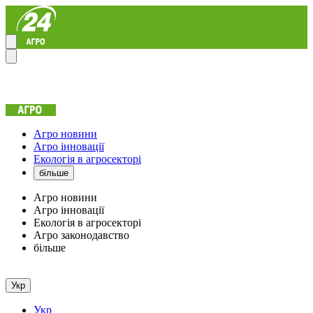
Агро новини
Агро інновації
Екологія в агросекторі
більше
Агро новини
Агро інновації
Екологія в агросекторі
Агро законодавство
більше
Укр
Укр