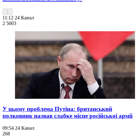
11:12
24 Канал
2 500
3
У цьому проблема Путіна: британський
полковник назвав слабке місце російської армії
09:54
24 Канал
268