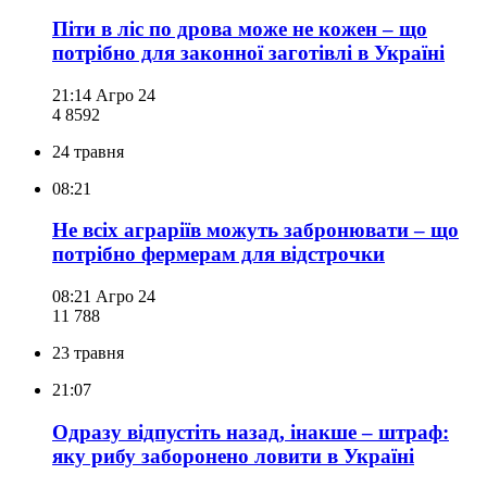
Піти в ліс по дрова може не кожен – що
потрібно для законної заготівлі в Україні
21:14
Агро 24
4 859
2
24 травня
08:21
Не всіх аграріїв можуть забронювати – що
потрібно фермерам для відстрочки
08:21
Агро 24
11 788
23 травня
21:07
Одразу відпустіть назад, інакше – штраф:
яку рибу заборонено ловити в Україні