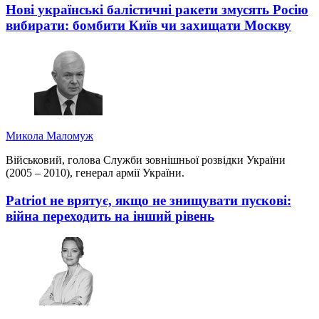
Нові українські балістичні ракети змусять Росію
вибирати: бомбити Київ чи захищати Москву
Микола Маломуж
Військовий, голова Служби зовнішньої розвідки України
(2005 – 2010), генерал армії України.
Patriot не врятує, якщо не знищувати пускові:
війна переходить на інший рівень