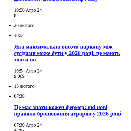
10:56
Агро 24
84
26 лютого
10:54
Яка максимальна висота паркану між
сусідами може бути у 2026 році: це мають
знати всі
10:54
Агро 24
9 069
15 лютого
07:30
Це має знати кожен фермер: які нові
правила бронювання аграріїв у 2026 році
07:30
Агро 24
4 287