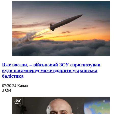
Вже восени, – військовий ЗСУ спрогнозував,
куди насамперед може вдарити українська
балістика
07:30
24 Канал
3 694