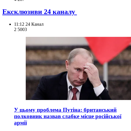
Ексклюзиви 24 каналу
11:12
24 Канал
2 500
3
У цьому проблема Путіна: британський
полковник назвав слабке місце російської
армії