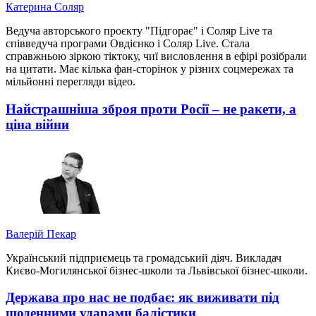
Катерина Соляр
Ведуча авторського проєкту "Підгорає" і Соляр Live та
співведуча програми Овдієнко і Соляр Live. Стала
справжньою зіркою тіктоку, чиї висловлення в ефірі розібрали
на цитати. Має кілька фан-сторінок у різних соцмережах та
мільйонні перегляди відео.
Найстрашніша зброя проти Росії – не ракети, а
ціна війни
Валерій Пекар
Український підприємець та громадський діяч. Викладач
Києво-Могилянської бізнес-школи та Львівської бізнес-школи.
Держава про нас не подбає: як виживати під
щоденними ударами балістики