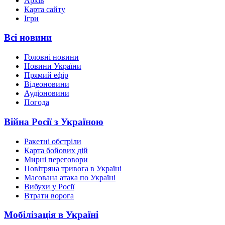
Архів
Карта сайту
Ігри
Всі новини
Головні новини
Новини України
Прямий ефір
Відеоновини
Аудіоновини
Погода
Війна Росії з Україною
Ракетні обстріли
Карта бойових дій
Мирні переговори
Повітряна тривога в Україні
Масована атака по Україні
Вибухи у Росії
Втрати ворога
Мобілізація в Україні