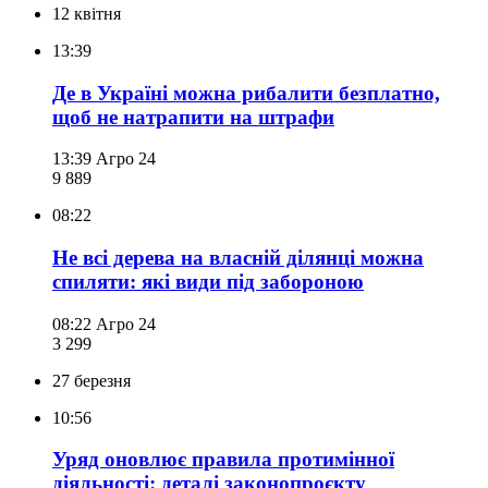
12 квітня
13:39
Де в Україні можна рибалити безплатно,
щоб не натрапити на штрафи
13:39
Агро 24
9 889
08:22
Не всі дерева на власній ділянці можна
спиляти: які види під забороною
08:22
Агро 24
3 299
27 березня
10:56
Уряд оновлює правила протимінної
діяльності: деталі законопроєкту