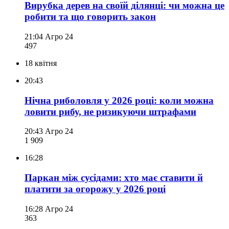
Вирубка дерев на своїй ділянці: чи можна це
робити та що говорить закон
21:04
Агро 24
497
18 квітня
20:43
Нічна риболовля у 2026 році: коли можна
ловити рибу, не ризикуючи штрафами
20:43
Агро 24
1 909
16:28
Паркан між сусідами: хто має ставити й
платити за огорожу у 2026 році
16:28
Агро 24
363