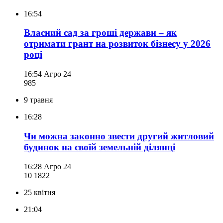
16:54
Власний сад за гроші держави – як
отримати грант на розвиток бізнесу у 2026
році
16:54
Агро 24
985
9 травня
16:28
Чи можна законно звести другий житловий
будинок на своїй земельній ділянці
16:28
Агро 24
10 182
2
25 квітня
21:04