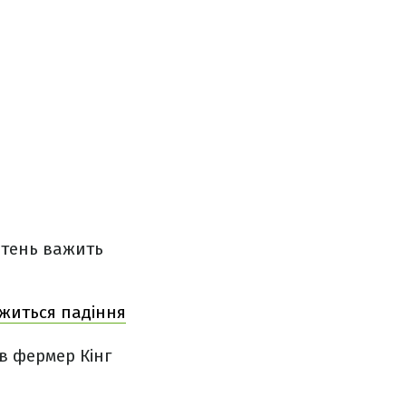
етень важить
вжиться падіння
в фермер Кінг