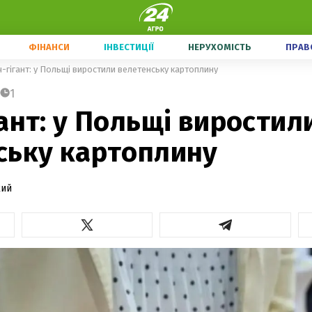
ФІНАНСИ
ІНВЕСТИЦІЇ
НЕРУХОМІСТЬ
ПРАВ
-гігант: у Польщі виростили велетенську картоплину
1
ант: у Польщі виростил
ську картоплину
кий