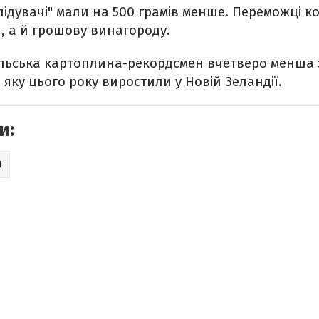
ідувачі" мали на 500 грамів менше. Переможці к
, а й грошову винагороду.
льська картоплина-рекордсмен вчетверо менша 
, яку цього року виростили у Новій Зеландії.
и:
И