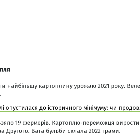
опля
ли найбільшу картоплину урожаю 2021 року. Вел
.
лі опустилася до історичного мінімуму: чи продо
 взяло 19 фермерів. Картоплю-переможця вирости
а Другого. Вага бульби склала 2022 грами.