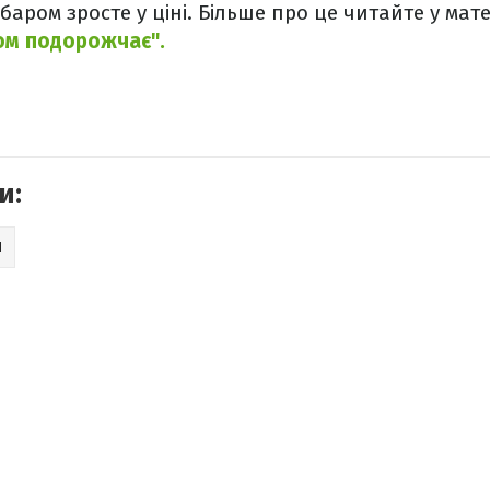
абаром зросте у ціні. Більше про це читайте у мат
ром подорожчає".
и:
И