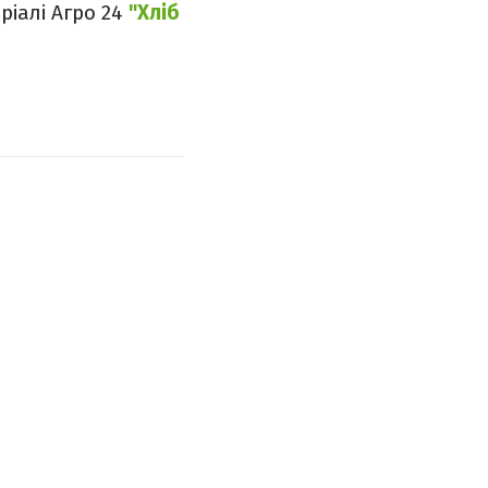
еріалі Агро 24
"Хліб