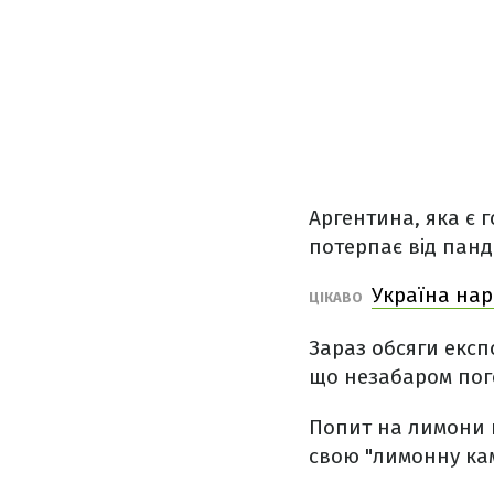
Аргентина, яка є
потерпає від панд
Україна нар
ЦІКАВО
Зараз обсяги експо
що незабаром пого
Попит на лимони н
свою "лимонну кам