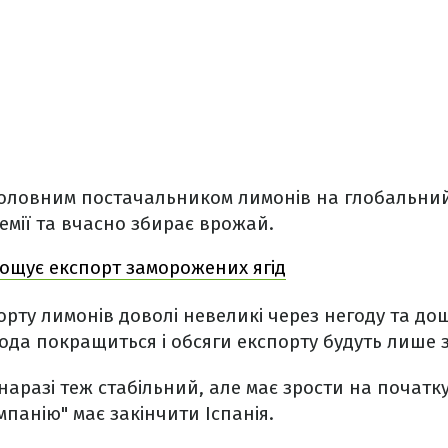
 головним постачальником лимонів на глобальний
емії та вчасно збирає врожай.
ощує експорт заморожених ягід
рту лимонів доволі невеликі через негоду та дощі
да покращиться і обсяги експорту будуть лише 
аразі теж стабільний, але має зрости на початку
панію" має закінчити Іспанія.