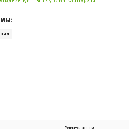
утилизирует тысячу тонн картофеля
емы:
АЦИИ
Рекламодателям