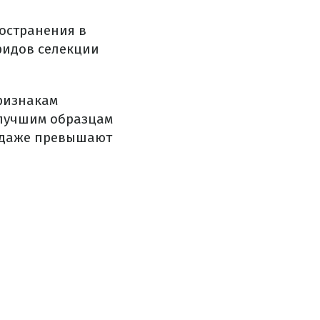
ространения в
бридов селекции
признакам
 лучшим образцам
м даже превышают