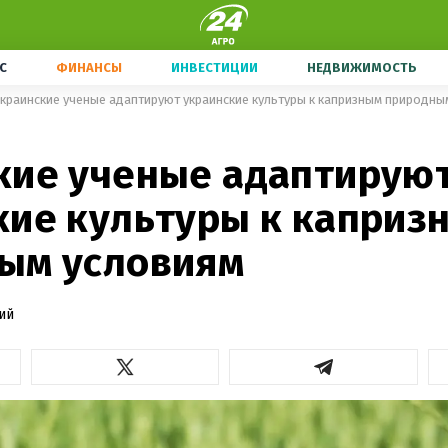
С
ФИНАНСЫ
ИНВЕСТИЦИИ
НЕДВИЖИМОСТЬ
краинские ученые адаптируют украинские культуры к капризным природны
кие ученые адаптирую
кие культуры к каприз
ым условиям
ий