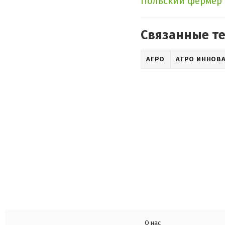
Польский фермер 
Связанные т
АГРО
АГРО ИННОВ
О нас