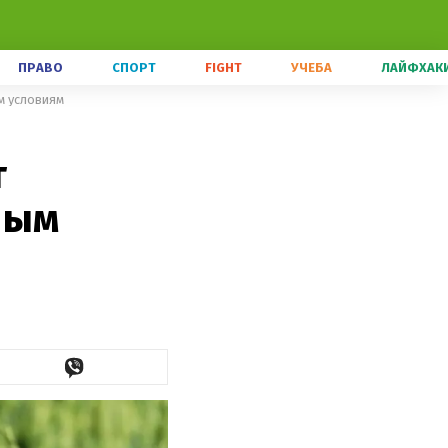
ПРАВО
СПОРТ
FIGHT
УЧЕБА
ЛАЙФХАК
м условиям
т
ным