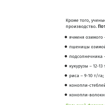
Кроме того, учены
производство.
По
ячменя озимого –
пшеницы озимой 
подсолнечника – 
кукурузы – 12-13 
риса – 9-10 т/га;
конопли-стеблей 
конопли-волокна 