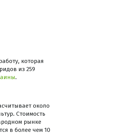
аботу, которая
ридов из 259
раины
.
асчитывает около
ьтур. Стоимость
ародном рынке
ся в более чем 10