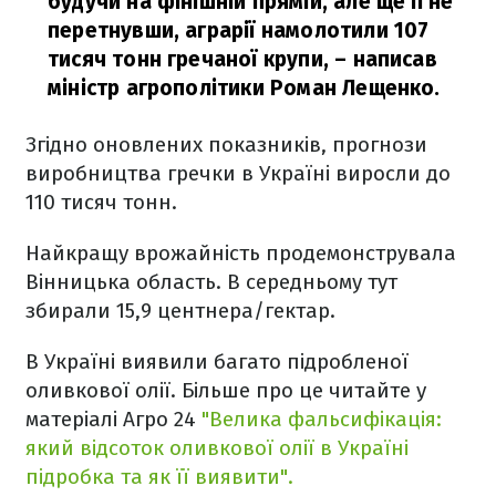
будучи на фінішній прямій, але ще її не
перетнувши, аграрії намолотили 107
тисяч тонн гречаної крупи,
– написав
міністр агрополітики Роман Лещенко.
Згідно оновлених показників, прогнози
виробництва гречки в Україні виросли до
110 тисяч тонн.
Найкращу врожайність продемонструвала
Вінницька область. В середньому тут
збирали 15,9 центнера/гектар.
В Україні виявили багато підробленої
оливкової олії. Більше про це читайте у
матеріалі Агро 24
"Велика фальсифікація:
який відсоток оливкової олії в Україні
підробка та як її виявити".