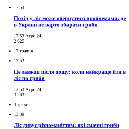
17:53
Похід у ліс може обернутися проблемами: де
в Україні не варто збирати гриби
17:53
Агро 24
2 625
17 травня
13:53
Не завжди після дощу: коли найкраще йти в
ліс по гриби
13:53
Агро 24
3 263
3 травня
13:39
Ліс дивує різноманіттям: які смачні гриби