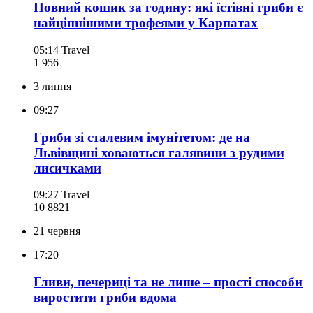
Повний кошик за годину: які їстівні гриби є
найціннішими трофеями у Карпатах
05:14
Travel
1 956
3 липня
09:27
Гриби зі сталевим імунітетом: де на
Львівщині ховаються галявини з рудими
лисичками
09:27
Travel
10 882
1
21 червня
17:20
Гливи, печериці та не лише – прості способи
виростити гриби вдома