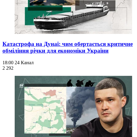
Катастрофа на Дунаї: чим обертається критичне
обміління річки для економіки України
18:00
24 Канал
2 292