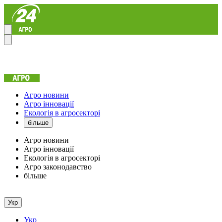
Агро новини
Агро інновації
Екологія в агросекторі
більше
Агро новини
Агро інновації
Екологія в агросекторі
Агро законодавство
більше
Укр
Укр