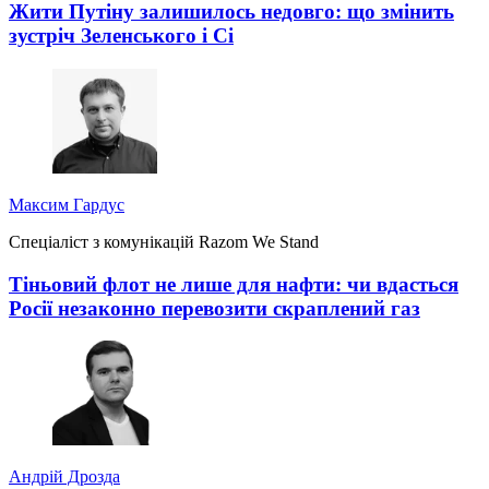
Жити Путіну залишилось недовго: що змінить
зустріч Зеленського і Сі
Максим Гардус
Спеціаліст з комунікацій Razom We Stand
Тіньовий флот не лише для нафти: чи вдасться
Росії незаконно перевозити скраплений газ
Андрій Дрозда