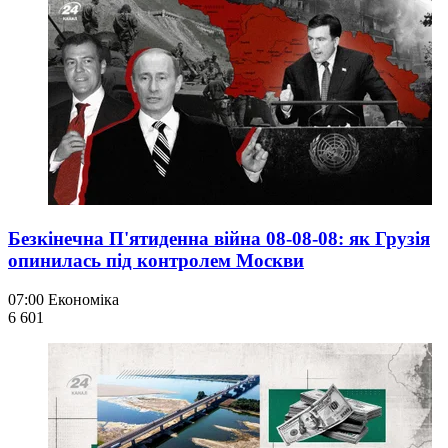
Безкінечна П'ятиденна війна 08-08-08: як Грузія
опинилась під контролем Москви
07:00
Економіка
6 601