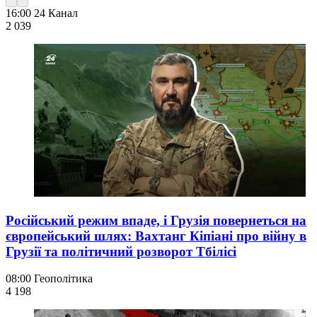
16:00
24 Канал
2 039
Російський режим впаде, і Грузія повернеться на
європейський шлях: Вахтанг Кіпіані про війну в
Грузії та політичний розворот Тбілісі
08:00
Геополітика
4 198