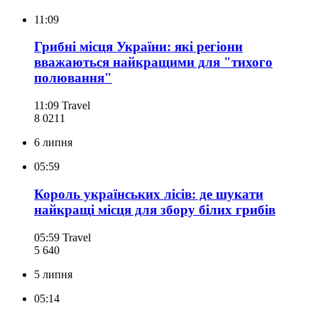
11:09
Грибні місця України: які регіони
вважаються найкращими для "тихого
полювання"
11:09
Travel
8 021
1
6 липня
05:59
Король українських лісів: де шукати
найкращі місця для збору білих грибів
05:59
Travel
5 640
5 липня
05:14