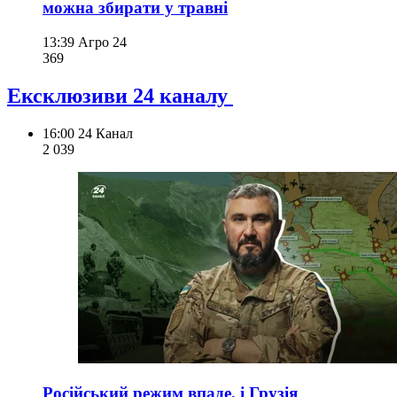
можна збирати у травні
13:39
Агро 24
369
Ексклюзиви 24 каналу
16:00
24 Канал
2 039
Російський режим впаде, і Грузія