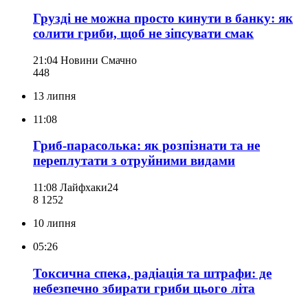
Грузді не можна просто кинути в банку: як
солити гриби, щоб не зіпсувати смак
21:04
Новини Смачно
448
13 липня
11:08
Гриб-парасолька: як розпізнати та не
переплутати з отруйними видами
11:08
Лайфхаки24
8 125
2
10 липня
05:26
Токсична спека, радіація та штрафи: де
небезпечно збирати гриби цього літа