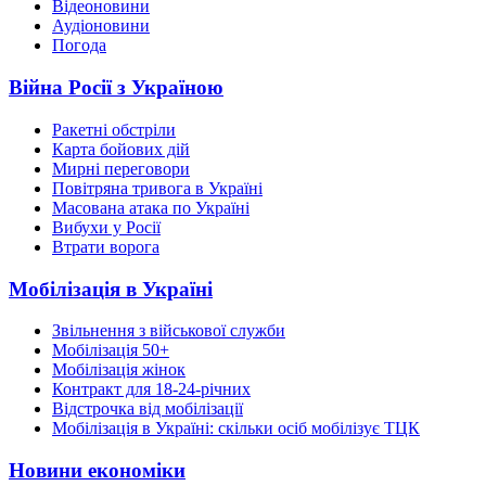
Відеоновини
Аудіоновини
Погода
Війна Росії з Україною
Ракетні обстріли
Карта бойових дій
Мирні переговори
Повітряна тривога в Україні
Масована атака по Україні
Вибухи у Росії
Втрати ворога
Мобілізація в Україні
Звільнення з військової служби
Мобілізація 50+
Мобілізація жінок
Контракт для 18-24-річних
Відстрочка від мобілізації
Мобілізація в Україні: скільки осіб мобілізує ТЦК
Новини економіки