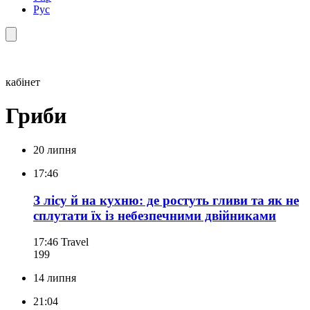
Рус
кабінет
Гриби
20 липня
17:46
З лісу й на кухню: де ростуть гливи та як не
сплутати їх із небезпечними двійниками
17:46
Travel
199
14 липня
21:04