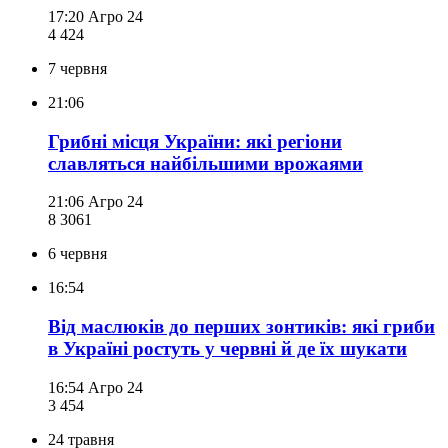
17:20
Агро 24
4 424
7 червня
21:06
Грибні місця України: які регіони
славляться найбільшими врожаями
21:06
Агро 24
8 306
1
6 червня
16:54
Від маслюків до перших зонтиків: які гриби
в Україні ростуть у червні й де їх шукати
16:54
Агро 24
3 454
24 травня