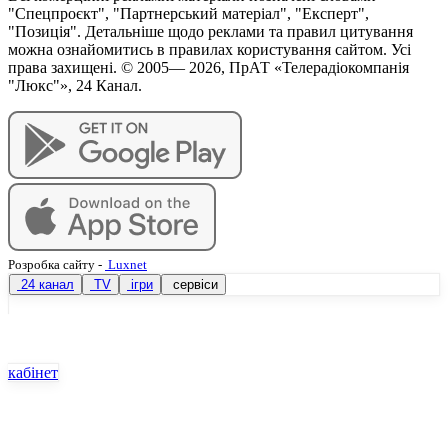
"Спецпроєкт", "Партнерський матеріал", "Експерт",
"Позиція". Детальніше щодо реклами та правил цитування
можна ознайомитись в правилах користування сайтом. Усі
права захищені. © 2005—
2026
, ПрАТ «Телерадіокомпанія
"Люкс"», 24 Канал.
Розробка сайту
-
Luxnet
24 канал
TV
ігри
сервіси
кабінет