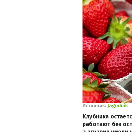
Источник:
Jagodnik
Клубника остает
работают без ост
а аграрии имели 