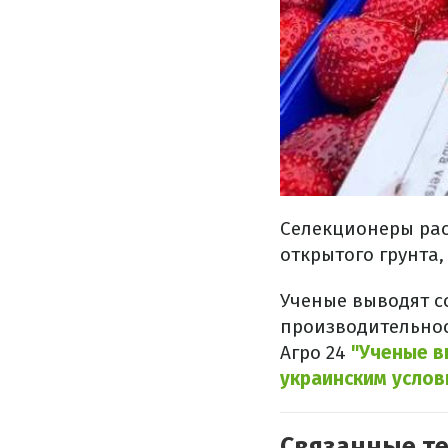
Селекционеры рас
открытого грунта,
Ученые выводят с
производительнос
Агро 24
"Ученые в
украинским услов
Связанные т