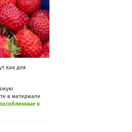
т как для
сокую
те в материале
способленные к