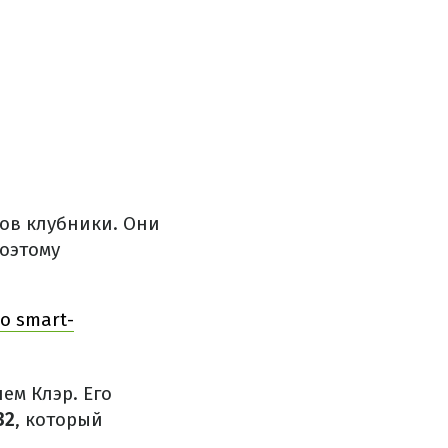
тов клубники. Они
оэтому
о smart-
чем Клэр. Его
32
, который