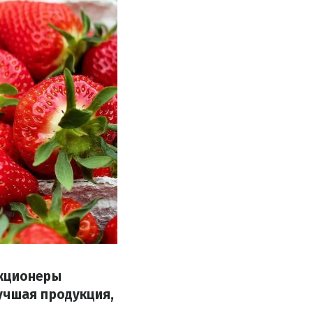
екционеры
учшая продукция,