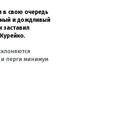
и в свою очередь
дный и дождливый
и заставил
Курейко.
 склоняются
ы и перги минимум