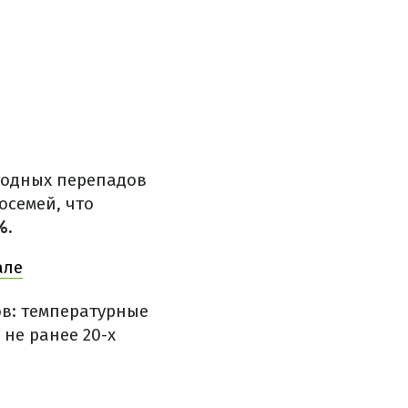
годных перепадов
осемей, что
%.
але
ов: температурные
не ранее 20-х