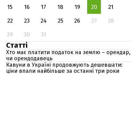
15
16
17
18
19
20
21
22
23
24
25
26
27
28
29
30
31
Статті
Хто має платити податок на землю – орендар,
чи орендодавець
Кавуни в Україні продовжують дешевшати:
ціни впали найбільше за останні три роки