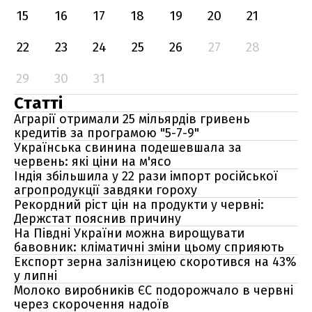
15
16
17
18
19
20
21
22
23
24
25
26
27
28
29
30
31
Статті
Аграрії отримали 25 мільярдів гривень
кредитів за програмою "5-7-9"
Українська свинина подешевшала за
червень: які ціни на м'ясо
Індія збільшила у 22 рази імпорт російської
агропродукції завдяки гороху
Рекордний ріст цін на продукти у червні:
Держстат пояснив причину
На Півдні України можна вирощувати
бавовник: кліматичні зміни цьому сприяють
Експорт зерна залізницею скоротився на 43%
у липні
Молоко виробників ЄС подорожчало в червні
через скорочення надоїв