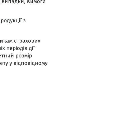
ві випадки, вимоги
родукції з
икам страхових
х періодів дії
етний розмір
ту у відповідному