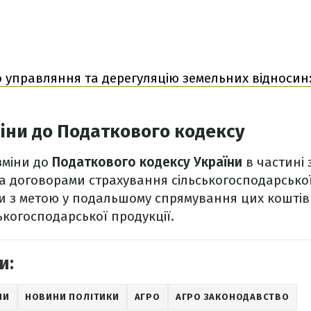
 управляння та дерегуляцію земельних відносин:
міни до Податкового кодексу
зміни до
Податкового кодексу України
в частині 
за договорами страхування сільськогосподарської
и з метою у подальшому спрямування цих коштів
ькогосподарської продукції.
и:
НИ
НОВИНИ ПОЛІТИКИ
АГРО
АГРО ЗАКОНОДАВСТВО