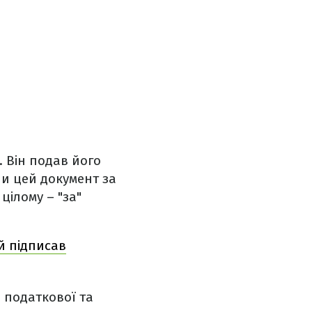
. Він подав його
ли цей документ за
цілому – "за"
й підписав
, податкової та