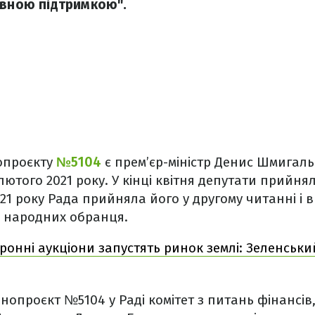
авною підтримкою".
нопроєкту
№5104
є прем’єр-міністр Денис Шмигаль
лютого 2021 року. У кінці квітня депутати прийня
21 року Рада прийняла його у другому читанні і в 
1 народних обранця.
ронні аукціони запустять ринок землі: Зеленськи
онопроєкт №5104 у Раді комітет з питань фінансів