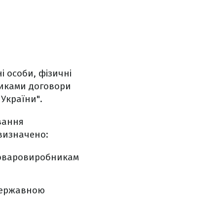
 особи, фізичні
овиками договори
України".
вання
 визначено:
товаровиробникам
 державною