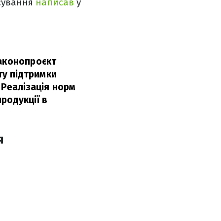
осування
написав
у
законопроєкт
у підтримки
 Реалізація норм
родукції в
я