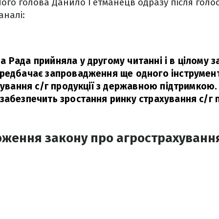
Його голова Данило Гетманецв одразу після гол
аналі:
 Рада прийняла у другому читанні і в цілому 
редбачає запровадження ще одного інструмент
хування с/г продукції з державною підтримкою.
забезпечить зростання ринку страхування с/г п
оження закону про агрострахуванн