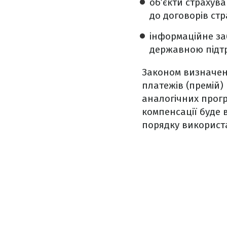
об’єкти страхува
до договорів ст
інформаційне за
державною підт
Законом визначе
платежів (премій)
аналогічних прог
компенсації буде
порядку використ