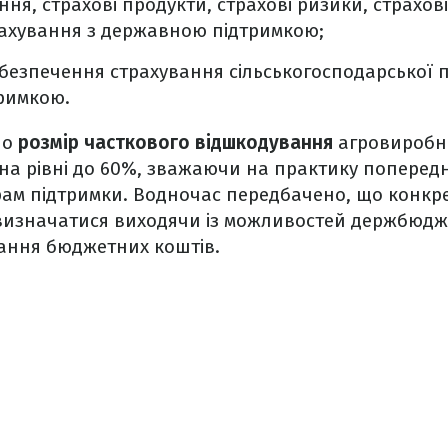
ння, страхові продукти, страхові ризики, страхо
рахування з державною підтримкою;
безпечення страхування сільськогосподарської п
римкою.
но
розмір часткового відшкодування
агровиробн
 на рівні до 60%, зважаючи на практику попередні
рам підтримки. Водночас передбачено, що конкр
 визначатися виходячи із можливостей держбюдже
ання бюджетних коштів.