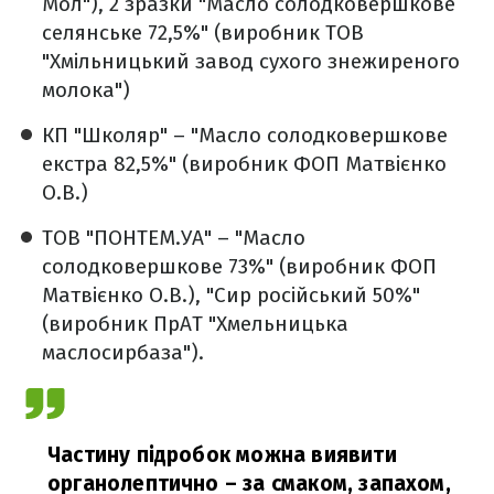
Мол"), 2 зразки "Масло солодковершкове
селянське 72,5%" (виробник ТОВ
"Хмільницький завод сухого знежиреного
молока")
КП "Школяр" – "Масло солодковершкове
екстра 82,5%" (виробник ФОП Матвієнко
О.В.)
ТОВ "ПОНТЕМ.УА" – "Масло
солодковершкове 73%" (виробник ФОП
Матвієнко О.В.), "Сир російський 50%"
(виробник ПрАТ "Хмельницька
маслосирбаза").
Частину підробок можна виявити
органолептично – за смаком, запахом,