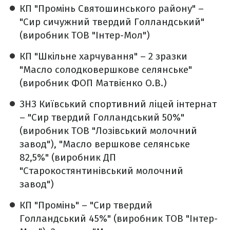
КП "Промінь Святошинського району" –
"Сир сичужний твердий Голландський"
(виробник ТОВ "Інтер-Мол")
КП "Шкільне харчування" – 2 зразки
"Масло солодковершкове селянське"
(виробник ФОП Матвієнко О.В.)
ЗНЗ Київський спортивний ліцей інтернат
– "Сир твердий Голландський 50%"
(виробник ТОВ "Лозівський молочний
завод"), "Масло вершкове селянське
82,5%" (виробник ДП
"Старокостянтинівський молочний
завод")
КП "Промінь" – "Сир твердий
Голландський 45%" (виробник ТОВ "Інтер-