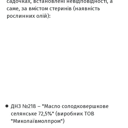
садочках, встановлені невідповідності, а
саме, за вмістом стеринів (наявність
рослинних олій):
ДНЗ №218 – "Масло солодковершкове
селянське 72,5%" (виробник ТОВ
"Миколаївмолпром")