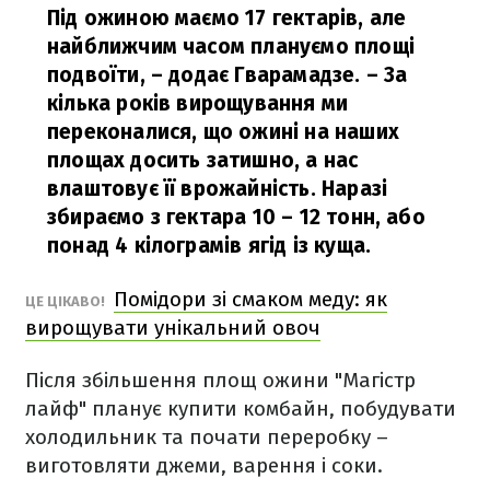
Під ожиною маємо 17 гектарів, але
найближчим часом плануємо площі
подвоїти, – додає Гварамадзе. – За
кілька років вирощування ми
переконалися, що ожині на наших
площах досить затишно, а нас
влаштовує її врожайність. Наразі
збираємо з гектара 10 – 12 тонн, або
понад 4 кілограмів ягід із куща.
Помідори зі смаком меду: як
ЦЕ ЦІКАВО!
вирощувати унікальний овоч
Після збільшення площ ожини "Магістр
лайф" планує купити комбайн, побудувати
холодильник та почати переробку –
виготовляти джеми, варення і соки.