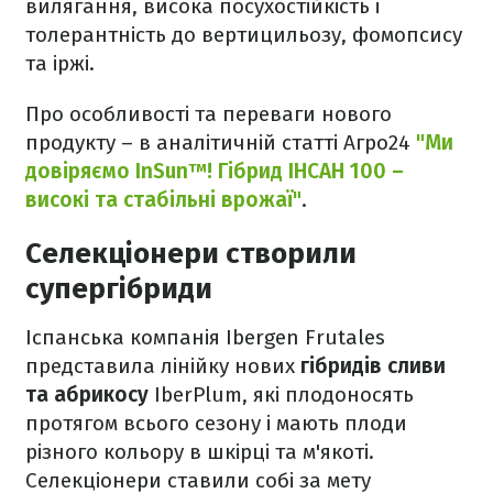
вилягання, висока посухостійкість і
толерантність до вертицильозу, фомопсису
та іржі.
Про особливості та переваги нового
продукту – в аналітичній статті Агро24
"Ми
довіряємо InSun™! Гібрид ІНСАН 100 –
високі та стабільні врожаї"
.
Селекціонери створили
супергібриди
Іспанська компанія Ibergen Frutales
представила лінійку нових
гібридів сливи
та абрикосу
IberPlum, які плодоносять
протягом всього сезону і мають плоди
різного кольору в шкірці та м'якоті.
Селекціонери ставили собі за мету