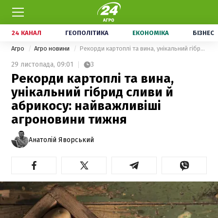
24 КАНАЛ
ГЕОПОЛІТИКА
ЕКОНОМІКА
БІЗНЕС
Агро
Агро новини
Рекорди картоплі та вина, унікальний гібрид сливи й абрикосу: найважливіші агроновини тижня
29 листопада,
09:01
3
Рекорди картоплі та вина,
унікальний гібрид сливи й
абрикосу: найважливіші
агроновини тижня
Анатолій Яворський