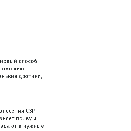
 новый способ
 помощью
енькие дротики,
 внесения СЗР
язняет почву и
падают в нужные