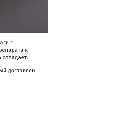
аги с
репарата к
 отпадает.
рый доставлен