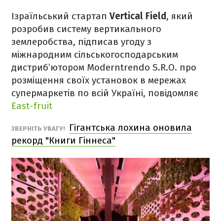
Ізраїльський стартап
Vertical Field
, який
розробив систему вертикального
землеробства, підписав угоду з
міжнародним сільськогосподарським
дистриб’ютором Moderntrendo S.R.O. про
розміщення своїх установок в мережах
супермаркетів по всій Україні, повідомляє
Еast-fruit
Гігантська лохина оновила
ЗВЕРНІТЬ УВАГУ!
рекорд "Книги Гіннеса"