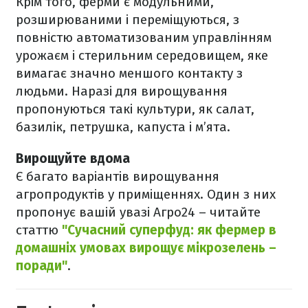
Крім того, ферми є модульними,
розширюваними і переміщуються, з
повністю автоматизованим управлінням
урожаєм і стерильним середовищем, яке
вимагає значно меншого контакту з
людьми. Наразі для вирощування
пропонуються такі культури, як салат,
базилік, петрушка, капуста і м’ята.
Вирощуйте вдома
Є багато варіантів вирощування
агропродуктів у приміщеннях. Один з них
пропонує вашій увазі Агро24 – читайте
статтю
"Сучасний суперфуд: як фермер в
домашніх умовах вирощує мікрозелень –
поради"
.