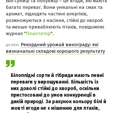
Білі суниці та полуниці – це ягоди, які мають
багато переваг. Вони унікальні на смак та
аромат, підходять частині алергіків,
розмножуються з насіння, стійкі до хвороб
та менше приваблюють птахів, повідомляє
журнал "
Плантатор
".
Рекордний урожай винограду: які
ДО РЕЧІ
визначальні складові хорошого результату
Білоплідні сорти й гібриди мають певні
переваги у вирощуванні. Більшість із
них доволі стійкі до хвороб, оскільки
пристосовані до умов конкуренції в
дикій природі. За рахунок кольору білі й
жовті ягоди не є мішенню для птахів,