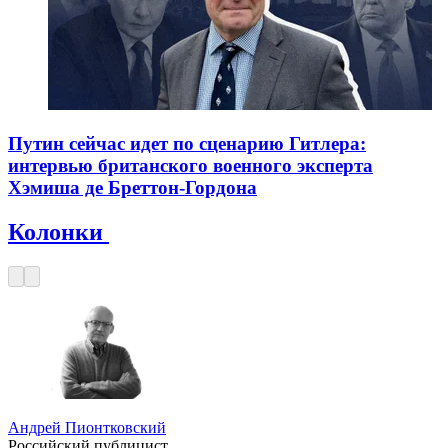
Путин сейчас идет по сценарию Гитлера:
интервью британского военного эксперта
Хэмиша де Бреттон-Гордона
Колонки
Андрей Пионтковский
Российский публицист