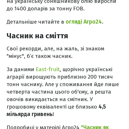
на українську соняшникову олію виросли
до 1400 доларів за тонну FOB.
Детальніше читайте в
огляді Агро24
.
Часник на сміття
Свої рекорди, але, на жаль, зі знаком
"мінус", б’є також часник.
За даними
East-fruit
, щорічно українські
аграрії вирощують приблизно 200 тисяч
тонн часнику. Але у споживання йде лише
четверта частина цього об'єму, а решта
овочів викидається на смітник. У
грошовому еквіваленті це близько
4,5
мільярда гривень
!
Подробиці у матерілі Агро24
"Часник як