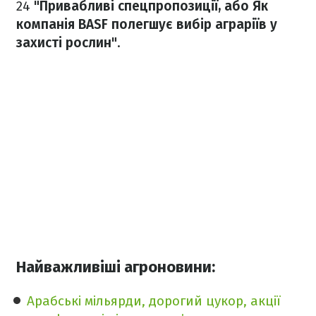
24
"Привабливі спецпропозиції, або Як
компанія BASF полегшує вибір аграріїв у
захисті рослин"
.
Найважливіші агроновини:
Арабські мільярди, дорогий цукор, акції