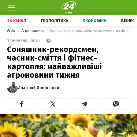
24 КАНАЛ
ГЕОПОЛІТИКА
ЕКОНОМІКА
БІЗНЕС
Агро
Агро новини
Соняшник-рекордсмен, часник-сміття і фітнес-картопля: найважливіші агроновини тижня
1 березня,
08:30
3
Соняшник-рекордсмен,
часник-сміття і фітнес-
картопля: найважливіші
агроновини тижня
Анатолій Яворський